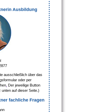
nerin Ausbildung
z
82877
e ausschließlich über das
sformular oder per
chen
.
Der jeweilige Button
 unten auf dieser Seite.)
ner fachliche Fragen
ann