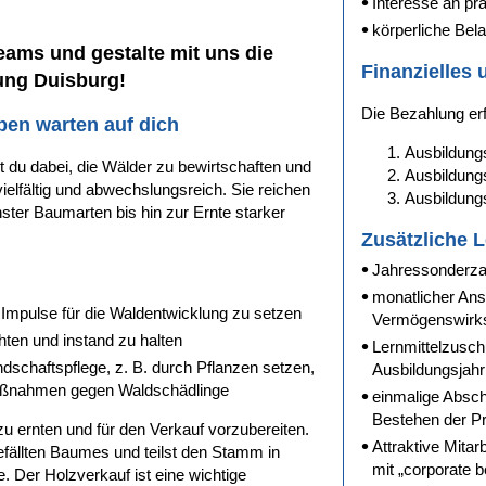
Interesse an pra
körperliche Bela
Teams und gestalte mit uns die
Finanzielles
ung Duisburg!
Die Bezahlung er
en warten auf dich
Ausbildungs
fst du dabei, die Wälder zu bewirtschaften und
Ausbildungs
ielfältig und abwechslungsreich. Sie reichen
Ausbildungs
ster Baumarten bis hin zur Ernte starker
Zusätzliche 
Jahressonderza
monatlicher Ans
 Impulse für die Waldentwicklung zu setzen
Vermögenswirk
hten und instand zu halten
Lernmittelzuschu
dschaftspflege, z. B. durch Pflanzen setzen,
Ausbildungsjahr
Maßnahmen gegen Waldschädlinge
einmalige Absc
Bestehen der Pr
zu ernten und für den Verkauf vorzubereiten.
Attraktive Mitar
gefällten Baumes und teilst den Stamm in
mit „corporate b
. Der Holzverkauf ist eine wichtige