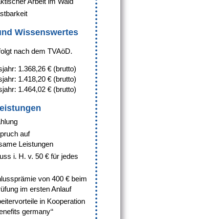
ktischer Arbeit im Wald
stbarkeit
 und Wissenswertes
folgt nach dem TVAöD.
jahr: 1.368,26 € (brutto)
jahr: 1.418,20 € (brutto)
jahr: 1.464,02 € (brutto)
Leistungen
hlung
pruch auf
same Leistungen
ss i. H. v. 50 € für jedes
hlussprämie von 400 € beim
üfung im ersten Anlauf
beitervorteile in Kooperation
enefits germany‘‘