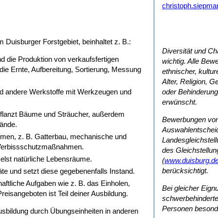
christoph.siepma
m Duisburger Forstgebiet, beinhaltet z. B.:
Diversität und Ch
d die Produktion von verkaufsfertigen
wichtig. Alle Be
 die Ernte, Aufbereitung, Sortierung, Messung
ethnischer, kultur
Alter, Religion, 
und andere Werkstoffe mit Werkzeugen und
oder Behinderung 
erwünscht.
, pflanzt Bäume und Sträucher, außerdem
Bewerbungen von
tände.
Auswahlentschei
men, z. B. Gatterbau, mechanische und
Landesgleichste
 Verbissschutzmaßnahmen.
des Gleichstellun
kelst natürliche Lebensräume.
(
www.duisburg.de
berücksichtigt.
e und setzt diese gegebenenfalls Instand.
aftliche Aufgaben wie z. B. das Einholen,
Bei gleicher Eig
eisangeboten ist Teil deiner Ausbildung.
schwerbehinderte 
Personen besonde
usbildung durch Übungseinheiten in anderen