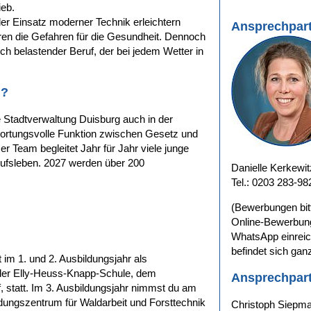
ieb.
der Einsatz moderner Technik erleichtern
Ansprechpart
ren die Gefahren für die Gesundheit. Dennoch
lich belastender Beruf, der bei jedem Wetter in
h?
e Stadtverwaltung Duisburg auch in der
wortungsvolle Funktion zwischen Gesetz und
eam begleitet Jahr für Jahr viele junge
ufsleben. 2027 werden über 200
Danielle Kerkewit
Tel.: 0203 283-9
(Bewerbungen bitt
Online-Bewerbung
WhatsApp einrei
befindet sich ganz
t im 1. und 2. Ausbildungsjahr als
n der Elly-Heuss-Knapp-Schule, dem
Ansprechpart
, statt. Im 3. Ausbildungsjahr nimmst du am
ldungszentrum für Waldarbeit und Forsttechnik
Christoph Siepm